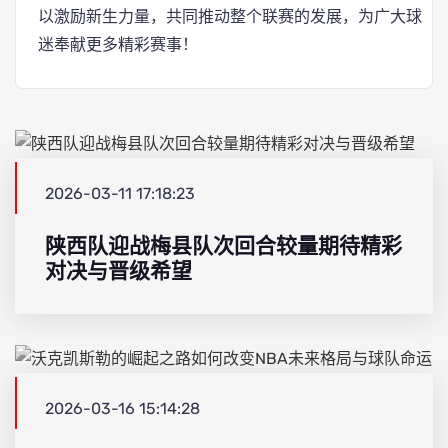
以激励新生力量，共同推动整个联赛的发展，为广大球
迷奉献更多精彩赛事！
2026-03-11 17:18:23
陕西队迎战梅县队次回合较量期待精彩
对决与晋级希望
2026-03-16 15:14:28