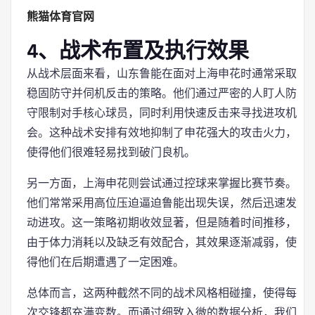
熊猫体育官网
4、战术布置及执行效果
从战术层面来看，山东鲁能在面对上海申花时通常采取
稳固防守并伺机反击的策略。他们通过严密的人盯人防
守限制对手核心球员，同时利用快速反击来寻找进攻机
会。这种战术安排有效地抑制了申花强大的攻击火力，
使得他们很难轻易找到破门良机。
另一方面，上海申花则尝试通过控球来掌握比赛节奏。
他们常常采用高位压迫逼迫鲁能出现失误，然后迅速发
动进攻。这一策略初期收效显著，但是随着时间推移，
由于体力消耗以及缺乏有效配合，其效果逐渐减弱，使
得他们在后期遭遇了一定困难。
总体而言，这两种截然不同的战术风格相碰撞，使得每
次交锋都充满变数。而通过细致入微的数据分析，我们