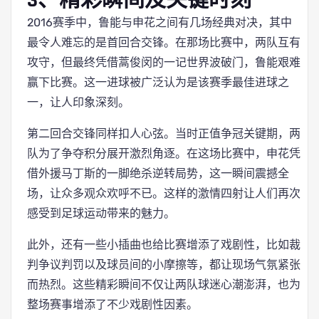
2016赛季中，鲁能与申花之间有几场经典对决，其中
最令人难忘的是首回合交锋。在那场比赛中，两队互有
攻守，但最终凭借蒿俊闵的一记世界波破门，鲁能艰难
赢下比赛。这一进球被广泛认为是该赛季最佳进球之
一，让人印象深刻。
第二回合交锋同样扣人心弦。当时正值争冠关键期，两
队为了争夺积分展开激烈角逐。在这场比赛中，申花凭
借外援马丁斯的一脚绝杀逆转局势，这一瞬间震撼全
场，让众多观众欢呼不已。这样的激情四射让人们再次
感受到足球运动带来的魅力。
此外，还有一些小插曲也给比赛增添了戏剧性，比如裁
判争议判罚以及球员间的小摩擦等，都让现场气氛紧张
而热烈。这些精彩瞬间不仅让两队球迷心潮澎湃，也为
整场赛事增添了不少戏剧性因素。